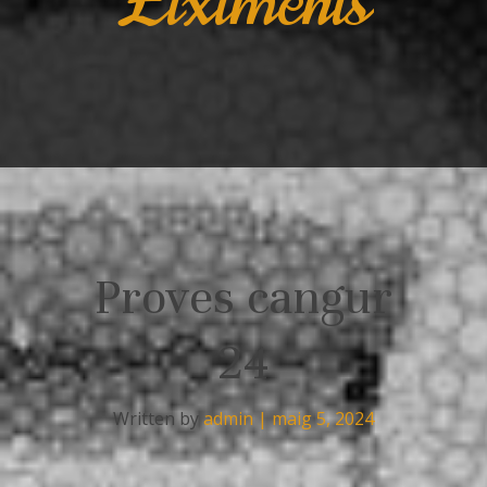
Eiximenis
Proves cangur
24
Written by
admin
|
maig 5, 2024