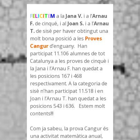
F
E
L
I
C
I
T
E
M
a la
Jana V.
i a l’
Arnau
F.
de cinquè, i al
Joan S.
i a l’
Arnau
T.
de sisè per haver obtingut una
molt bona posició a les
Proves
Cangur
d’enguany. Han
participat 11.106 alumnes de tot
Catalunya a les proves de cinquè i
la Jana i l’Arnau F. han quedat a
les posicions 167 i 468
respectivament. A la categoria de
sisè n’han participat 11.518 i en
Joan i l’Arnau T. han quedat a les
posicions 543 i 636. Estem molt
contents!!!
Com ja sabeu, la prova Cangur és
una activitat matemàtica anual,