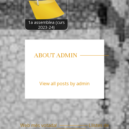
1a assemblea (curs
2023-24)
ABOUT ADMIN
View all posts by admin
Web més votada!
Llistes de